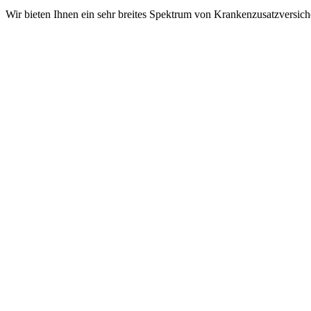
Wir bieten Ihnen ein sehr breites Spektrum von Krankenzusatzversic
z.B. Zahnersatz, Inlays, Kieferorthopädie, Auslandsreise-Krankenschu
Sehhilfen, Ein- und Zweibettzimmer/Chefarztbehandlung im Krankenh
Krankenhauswahl usw...
Kontakt
Impressum
Datenschutz
Cookie-Einstellungen
©
2026
Makler Weber.
Umsetzung:
medienloge
Leistungen
Versicherungen
Altersvorsorge
Finanzen
Finanzdienstleistung Weber e.K.