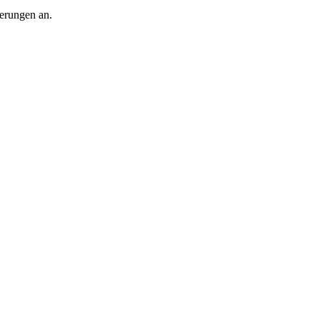
herungen an.
tz, Heilpraktiker,
aus, freie